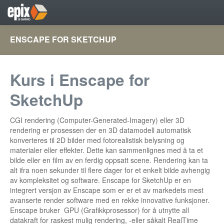
Home
ENSCAPE FOR SKETCHUP
Kurs
Produkter
Kurs i Enscape for
Tjenester
SketchUp
Showcase oppdrag
CGI rendering (Computer-Generated-Imagery) eller 3D
rendering er prosessen der en 3D datamodell automatisk
konverteres til 2D bilder med fotorealistisk belysning og
materialer eller effekter. Dette kan sammenlignes med å ta et
bilde eller en film av en ferdig oppsatt scene. Rendering kan ta
alt ifra noen sekunder til flere dager for et enkelt bilde avhengig
av kompleksitet og software. Enscape for SketchUp er en
integrert versjon av Enscape som er er et av markedets mest
avanserte render software med en rekke innovative funksjoner.
Enscape bruker GPU (Grafikkprosessor) for å utnytte all
datakraft for raskest mulig rendering, -eller såkalt RealTime