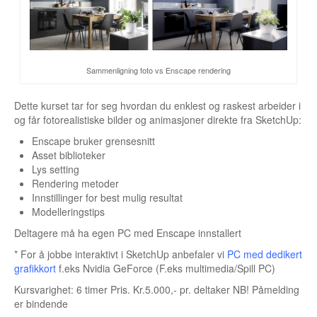
Sammenligning foto vs Enscape rendering
Dette kurset tar for seg hvordan du enklest og raskest arbeider i
og får fotorealistiske bilder og animasjoner direkte fra SketchUp:
Enscape bruker grensesnitt
Asset biblioteker
Lys setting
Rendering metoder
Innstillinger for best mulig resultat
Modelleringstips
Deltagere må ha egen PC med Enscape innstallert
* For å jobbe interaktivt i SketchUp anbefaler vi
PC med dedikert
grafikkort
f.eks Nvidia GeForce (F.eks multimedia/Spill PC)
Kursvarighet: 6 timer Pris. Kr.5.000,- pr. deltaker NB! Påmelding
er bindende